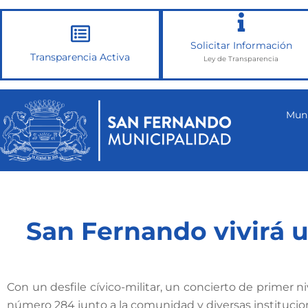
Ir
al
Solicitar Información
contenido
Transparencia Activa
Ley de Transparencia
Muni
San Fernando vivirá u
Con un desfile cívico-militar, un concierto de primer 
número 284 junto a la comunidad y diversas institucio