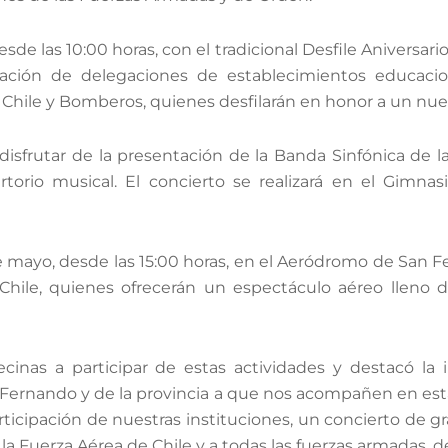
e las 10:00 horas, con el tradicional Desfile Aniversario
cipación de delegaciones de establecimientos educac
e Chile y Bomberos, quienes desfilarán en honor a un nue
disfrutar de la presentación de la Banda Sinfónica de l
ertorio musical. El concierto se realizará en el Gimna
e mayo, desde las 15:00 horas, en el Aeródromo de San Fe
Chile, quienes ofrecerán un espectáculo aéreo lleno 
ecinas a participar de estas actividades y destacó la
n Fernando y de la provincia a que nos acompañen en est
rticipación de nuestras instituciones, un concierto de g
 Fuerza Aérea de Chile y a todas las fuerzas armadas, d