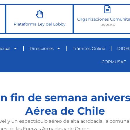
Organizaciones Comunita
Plataforma Ley del Lobby
Ley 21.146
cipal
Direcciones
Trámites Online
DIDE
CORMUSAF
n fin de semana anivers
Aérea de Chile
nivel y un espectáculo aéreo de alta acrobacia, la comu
nes de las Fuerzas Armadas y de Orden.