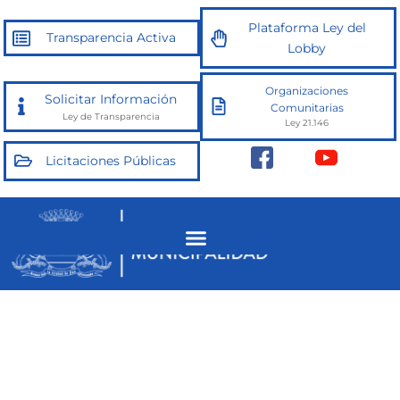
Ir
Plataforma Ley del
al
Transparencia Activa
Lobby
contenido
Organizaciones
Solicitar Información
Comunitarias
Ley de Transparencia
Ley 21.146
Licitaciones Públicas