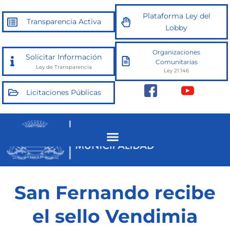
Ir
Plataforma Ley del
al
Transparencia Activa
Lobby
contenido
Organizaciones
Solicitar Información
Comunitarias
Ley de Transparencia
Ley 21.146
Licitaciones Públicas
San Fernando recibe
el sello Vendimia