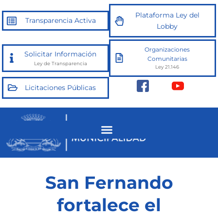
Ir
Plataforma Ley del
al
Transparencia Activa
Lobby
contenido
Organizaciones
Solicitar Información
Comunitarias
Ley de Transparencia
Ley 21.146
Licitaciones Públicas
San Fernando
fortalece el