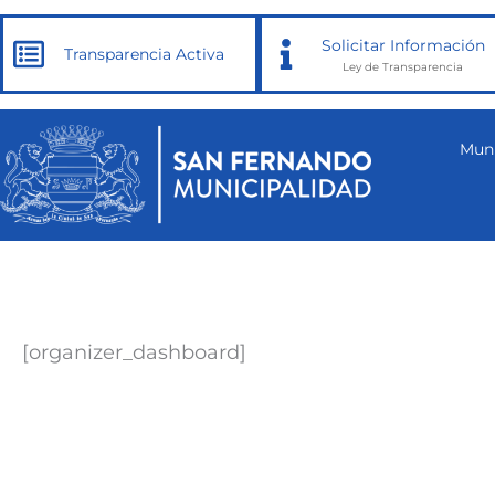
Ir
al
Solicitar Información
Transparencia Activa
Ley de Transparencia
contenido
Muni
[organizer_dashboard]