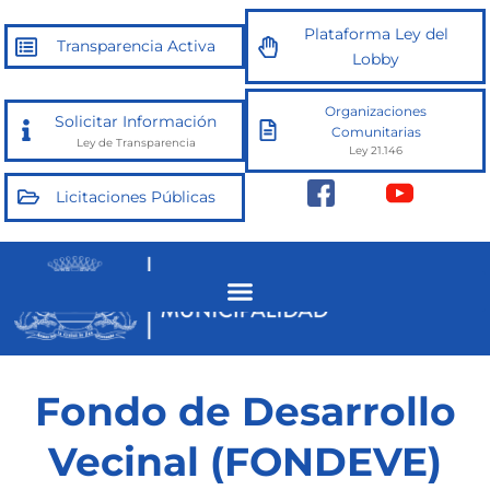
Ir
Plataforma Ley del
al
Transparencia Activa
Lobby
contenido
Organizaciones
Solicitar Información
Comunitarias
Ley de Transparencia
Ley 21.146
Licitaciones Públicas
Fondo de Desarrollo
Vecinal (FONDEVE)