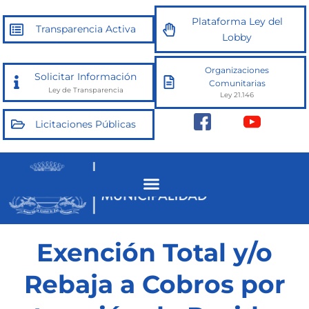
Ir
Plataforma Ley del
al
Transparencia Activa
Lobby
contenido
Organizaciones
Solicitar Información
Comunitarias
Ley de Transparencia
Ley 21.146
Licitaciones Públicas
Exención Total y/o
Rebaja a Cobros por