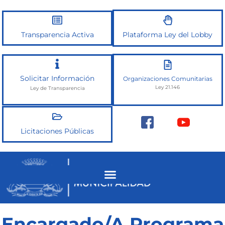
Ir
al
contenido
Transparencia Activa
Plataforma Ley del Lobby
Solicitar Información
Organizaciones Comunitarias
Ley 21.146
Ley de Transparencia
Licitaciones Públicas
Encargado/A Programa