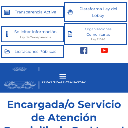
Ir
Plataforma Ley del
al
Transparencia Activa
Lobby
contenido
Organizaciones
Solicitar Información
Comunitarias
Ley de Transparencia
Ley 21.146
Licitaciones Públicas
Encargada/o Servicio
de Atención