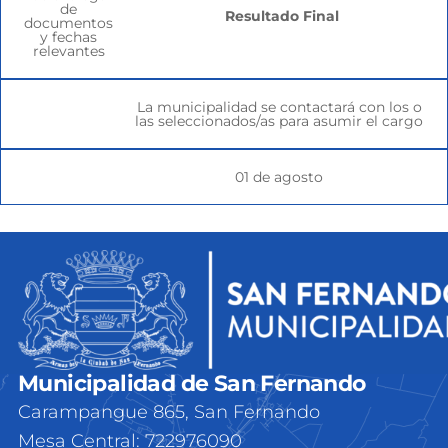
de
Resultado Final
documentos
y fechas
relevantes
La municipalidad se contactará con los o
las seleccionados/as para asumir el cargo
01 de agosto
Municipalidad de San Fernando
Carampangue 865, San Fernando
Mesa Central: 722976090