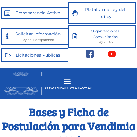
Ir
Plataforma Ley del
al
Transparencia Activa
Lobby
contenido
Organizaciones
Solicitar Información
Comunitarias
Ley de Transparencia
Ley 21.146
Licitaciones Públicas
Bases y Ficha de
Postulación para Vendimia