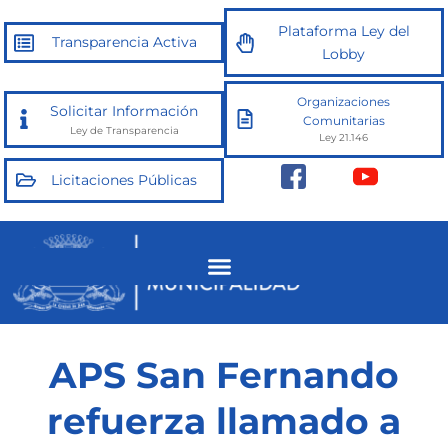
Ir
Plataforma Ley del
al
Transparencia Activa
Lobby
contenido
Organizaciones
Solicitar Información
Comunitarias
Ley de Transparencia
Ley 21.146
Licitaciones Públicas
APS San Fernando
refuerza llamado a